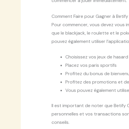
commencer à jouer immédiatement.
Comment Faire pour Gagner à Betify 
Pour commencer, vous devez vous insc
que le blackjack, le roulette et le po
pouvez également utiliser l’applicat
Choisissez vos jeux de hasard
Placez vos paris sportifs
Profitez du bonus de bienven
Profitez des promotions et de
Vous pouvez également utiliser
Il est important de noter que Betify 
personnelles et vos transactions so
conseils.