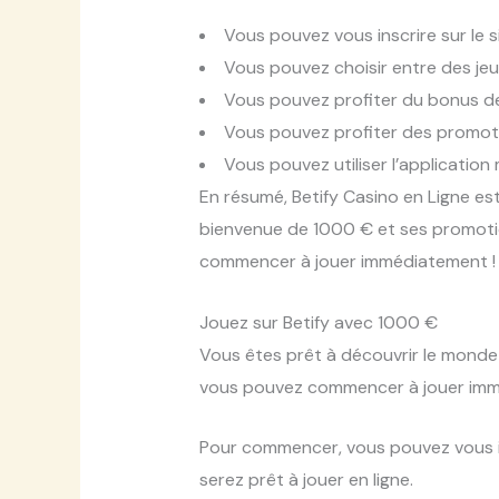
Vous pouvez vous inscrire sur le s
Vous pouvez choisir entre des jeu
Vous pouvez profiter du bonus d
Vous pouvez profiter des promoti
Vous pouvez utiliser l’application 
En résumé, Betify Casino en Ligne es
bienvenue de 1000 € et ses promotion
commencer à jouer immédiatement !
Jouez sur Betify avec 1000 €
Vous êtes prêt à découvrir le monde d
vous pouvez commencer à jouer imm
Pour commencer, vous pouvez vous in
serez prêt à jouer en ligne.