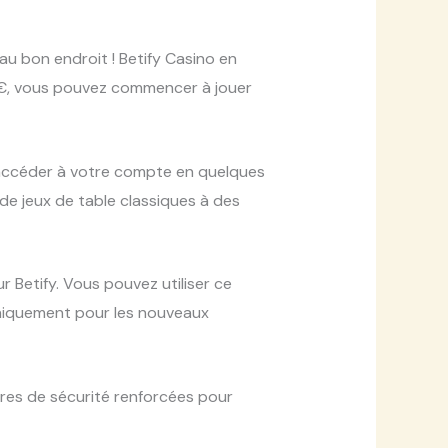
au bon endroit ! Betify Casino en
0 €, vous pouvez commencer à jouer
z accéder à votre compte en quelques
 de jeux de table classiques à des
Betify. Vous pouvez utiliser ce
 uniquement pour les nouveaux
ures de sécurité renforcées pour