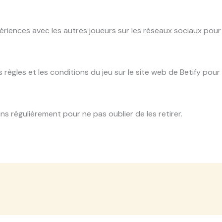
ériences avec les autres joueurs sur les réseaux sociaux pou
ègles et les conditions du jeu sur le site web de Betify pour e
ains régulièrement pour ne pas oublier de les retirer.