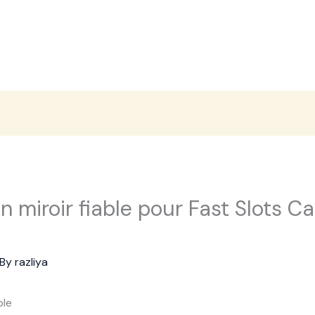
miroir fiable pour Fast Slots Ca
 By
razliya
ble