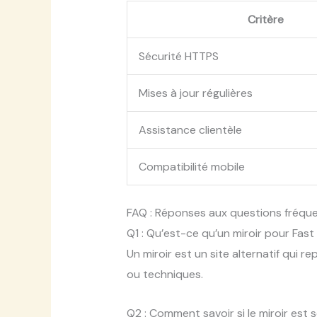
Critère
Sécurité HTTPS
Mises à jour régulières
Assistance clientèle
Compatibilité mobile
FAQ : Réponses aux questions fréqu
Q1 : Qu’est-ce qu’un miroir pour Fast
Un miroir est un site alternatif qui 
ou techniques.
Q2 : Comment savoir si le miroir est 