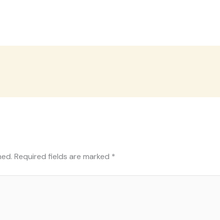
hed.
Required fields are marked
*