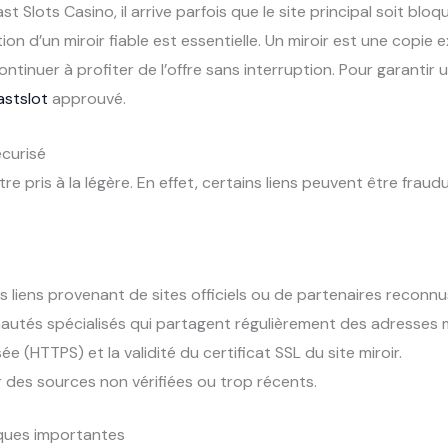
 Slots Casino, il arrive parfois que le site principal soit blo
tion d’un miroir fiable est essentielle. Un miroir est une copie 
tinuer à profiter de l’offre sans interruption. Pour garantir u
astslot
approuvé.
écurisé
être pris à la légère. En effet, certains liens peuvent être fr
 les liens provenant de sites officiels ou de partenaires reconnu
autés spécialisés qui partagent régulièrement des adresses mi
e (HTTPS) et la validité du certificat SSL du site miroir.
r des sources non vérifiées ou trop récents.
iques importantes