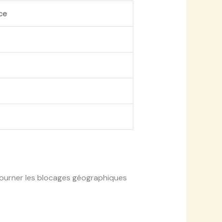
ce
ontourner les blocages géographiques