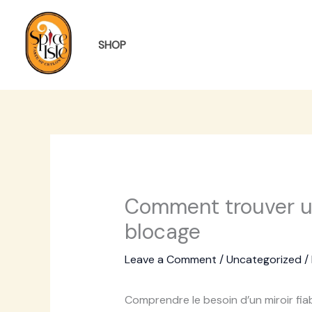
Skip
to
SHOP
content
Comment trouver un 
blocage
Leave a Comment
/
Uncategorized
/
Comprendre le besoin d’un miroir fia