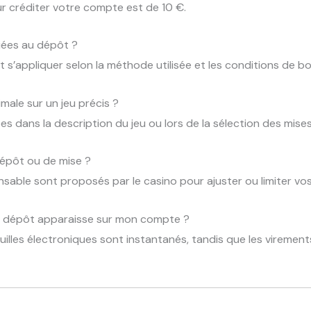
ur créditer votre compte est de 10 €.
 liées au dépôt ?
nt s’appliquer selon la méthode utilisée et les conditions de b
ale sur un jeu précis ?
es dans la description du jeu ou lors de la sélection des mises
dépôt ou de mise ?
onsable sont proposés par le casino pour ajuster ou limiter vo
 le dépôt apparaisse sur mon compte ?
uilles électroniques sont instantanés, tandis que les vireme