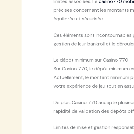
limites associées. Le
casino770 mobi
précises concernant les montants min
équilibrée et sécurisée.
Ces éléments sont incontournables po
gestion de leur bankroll et le déroul
Le dépôt minimum sur Casino 770
Sur Casino 770, le dépôt minimum est
Actuellement, le montant minimum pou
votre expérience de jeu tout en assur
De plus, Casino 770 accepte plusieur
rapidité de validation des dépôts o
Limites de mise et gestion responsa