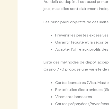
Au-delà du dépôt, il est aussi primor
jeux, mais elles sont clairement indiq
Les principaux objectifs de ces limite
Prévenir les pertes excessive
Garantir l’équité et la sécurité
Adapter l’offre aux profils des 
Liste des méthodes de dépôt accep
Casino 770 propose une variété de m
Cartes bancaires (Visa, Mast
Portefeuilles électroniques (Skri
Virements bancaires
Cartes prépayées (Paysafeca