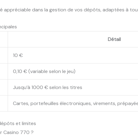
té appréciable dans la gestion de vos dépôts, adaptées à tous
ncipales
Détail
10 €
0,10 € (variable selon le jeu)
Jusqu’à 1000 € selon les titres
Cartes, portefeuilles électroniques, virements, prépayé
épôts et limites
ur Casino 770 ?