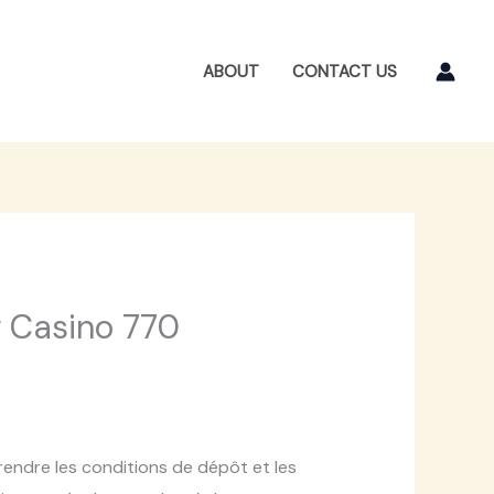
ABOUT
CONTACT US
r Casino 770
prendre les conditions de dépôt et les