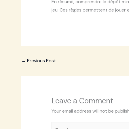
En résumé, comprendre le dépôt mini
jeu. Ces règles permettent de jouer e
←
Previous Post
Leave a Comment
Your email address will not be publis
Type