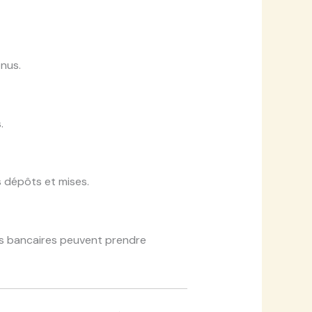
onus.
.
s dépôts et mises.
nts bancaires peuvent prendre