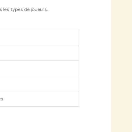
 les types de joueurs.
es