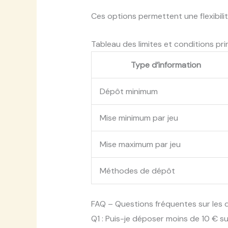
Ces options permettent une flexibili
Tableau des limites et conditions pri
Type d’information
Dépôt minimum
Mise minimum par jeu
Mise maximum par jeu
Méthodes de dépôt
FAQ – Questions fréquentes sur les d
Q1 : Puis-je déposer moins de 10 € s