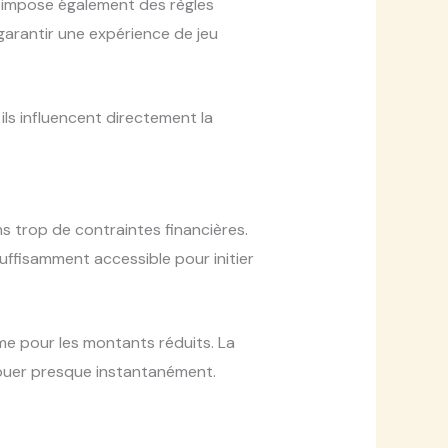
il impose également des règles
garantir une expérience de jeu
ils influencent directement la
s trop de contraintes financières.
uffisamment accessible pour initier
me pour les montants réduits. La
jouer presque instantanément.