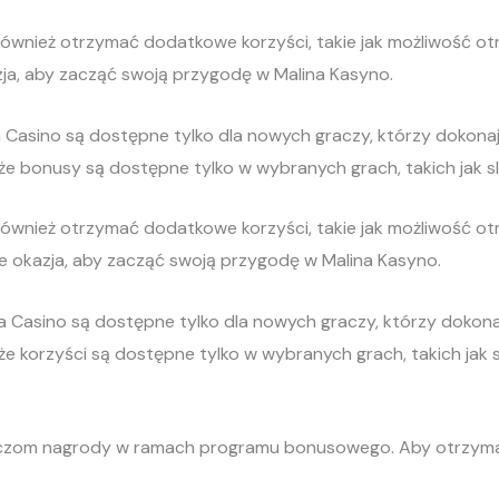
również otrzymać dodatkowe korzyści, takie jak możliwość 
zja, aby zacząć swoją przygodę w Malina Kasyno.
 Casino są dostępne tylko dla nowych graczy, którzy dokon
że bonusy są dostępne tylko w wybranych grach, takich jak slo
również otrzymać dodatkowe korzyści, takie jak możliwość o
e okazja, aby zacząć swoją przygodę w Malina Kasyno.
na Casino są dostępne tylko dla nowych graczy, którzy doko
że korzyści są dostępne tylko w wybranych grach, takich jak sl
aczom nagrody w ramach programu bonusowego. Aby otrzymać