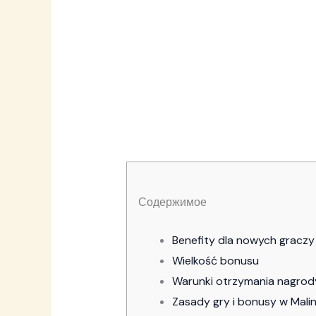
Содержимое
Benefity dla nowych graczy
Wielkość bonusu
Warunki otrzymania nagrod
Zasady gry i bonusy w Mali