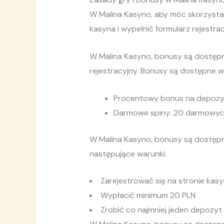
W Malina Kasyno, aby móc skorzystać
kasyna i wypełnić formularz rejestra
W Malina Kasyno, bonusy są dostępne 
rejestracyjny. Bonusy są dostępne 
Procentowy bonus na depozyt
Darmowe spiny: 20 darmowych
W Malina Kasyno, bonusy są dostępne 
następujące warunki:
Zarejestrować się na stronie kas
Wypłacić minimum 20 PLN
Zrobić co najmniej jeden depozyt