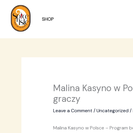
Skip
to
SHOP
content
Malina Kasyno w Po
graczy
Leave a Comment
/
Uncategorized
/
Malina Kasyno w Polsce – Program b