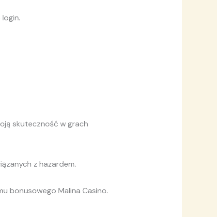
login.
swoją skuteczność w grach
wiązanych z hazardem.
mu bonusowego Malina Casino.