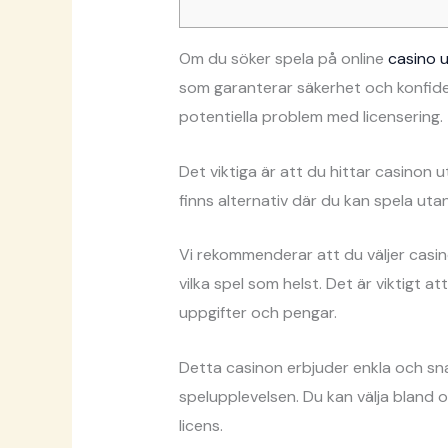
Om du söker spela på online
casino u
som garanterar säkerhet och konfidenc
potentiella problem med licensering.
Det viktiga är att du hittar casinon
finns alternativ där du kan spela utan 
Vi rekommenderar att du väljer casino
vilka spel som helst. Det är viktigt 
uppgifter och pengar.
Detta casinon erbjuder enkla och snab
spelupplevelsen. Du kan välja bland ol
licens.