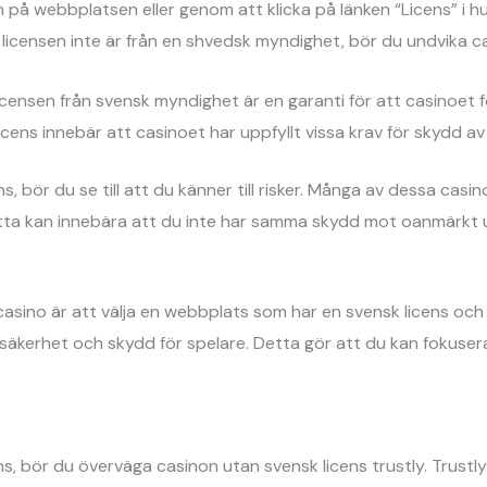
on på webbplatsen eller genom att klicka på länken “Licens” i 
 licensen inte är från en shvedsk myndighet, bör du undvika c
Licensen från svensk myndighet är en garanti för att casinoet fö
cens innebär att casinoet har uppfyllt vissa krav för skydd av 
, bör du se till att du känner till risker. Många av dessa casi
tta kan innebära att du inte har samma skydd mot oanmärkt u
sino är att välja en webbplats som har en svensk licens och t
äkerhet och skydd för spelare. Detta gör att du kan fokusera 
s, bör du överväga casinon utan svensk licens trustly. Trustl