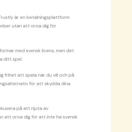
Trustly är en betalningsplattform
elser utan att oroa dig för
ttformar med svensk licens, men det
 ditt spel.
 frihet att spela när du vill och på
ngsalternativ för att skydda dina
okusera på att njuta av
an att oroa dig för att inte ha svensk