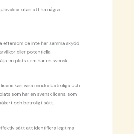
pplevelser utan att ha några
fulla eftersom de inte har samma skydd
villkor eller potentiella
välja en plats som har en svensk
licens kan vara mindre betroliga och
 plats som har en svensk licens, som
säkert och betroligt sätt.
ektiv sätt att identifiera legitima