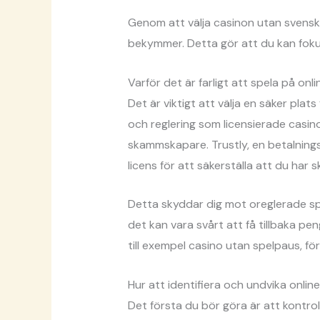
Genom att välja casinon utan svensk 
bekymmer. Detta gör att du kan fokus
Varför det är farligt att spela på onl
Det är viktigt att välja en säker plat
och reglering som licensierade casino.
skammskapare. Trustly, en betalningsp
licens för att säkerställa att du har
Detta skyddar dig mot oreglerade spe
det kan vara svårt att få tillbaka pe
till exempel casino utan spelpaus, fö
Hur att identifiera och undvika onlin
Det första du bör göra är att kontrol