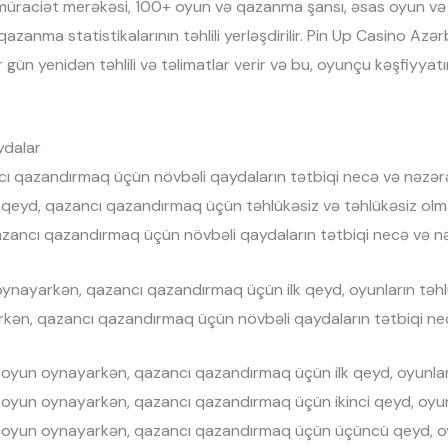
müraciət merəkəsi, 100+ oyun və qazanma şansı, əsas oyun və k
zanma statistikalarının təhlili yerləşdirilir. Pin Up Casino Az
gün yenidən təhlili və təlimatlar verir və bu, oyunçu kəşfiyyatı
ydalar
qazandırmaq üçün növbəli qaydaların tətbiqi necə və nəzərə a
qeyd, qazancı qazandırmaq üçün təhlükəsiz və təhlükəsiz olma
ncı qazandırmaq üçün növbəli qaydaların tətbiqi necə və nəzə
ayarkən, qazancı qazandırmaq üçün ilk qeyd, oyunların təhlükəs
n, qazancı qazandırmaq üçün növbəli qaydaların tətbiqi necə
un oynayarkən, qazancı qazandırmaq üçün ilk qeyd, oyunların t
un oynayarkən, qazancı qazandırmaq üçün ikinci qeyd, oyunları
yun oynayarkən, qazancı qazandırmaq üçün üçüncü qeyd, oyunla