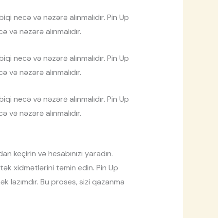
i necə və nəzərə alınmalıdır. Pin Up
 və nəzərə alınmalıdır.
i necə və nəzərə alınmalıdır. Pin Up
 və nəzərə alınmalıdır.
i necə və nəzərə alınmalıdır. Pin Up
 və nəzərə alınmalıdır.
an keçirin və hesabınızı yaradın.
tək xidmətlərini təmin edin. Pin Up
k lazımdır. Bu proses, sizi qazanma