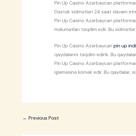
Pin Up Casino Azərbaycan platforması
Dəstək xidmətləri 24 saat davam etmək
Pin Up Casino Azərbaycan platforması
məlumatları təqdim edir. Bu xidmətlər
Pin Up Casino Azərbaycan
pin up indi
qaydalarını təqdim edirik. Bu qaydal
Pin Up Casino Azərbaycan platforması
işləməsinə kömək edir. Bu qaydalar, s
←
Previous Post