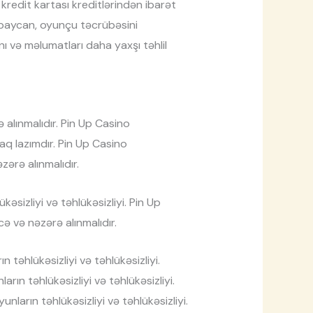
redit kartası kreditlərindən ibarət
ərbaycan, oyunçu təcrübəsini
nı və məlumatları daha yaxşı təhlil
lınmalıdır. Pin Up Casino
q lazımdır. Pin Up Casino
rə alınmalıdır.
izliyi və təhlükəsizliyi. Pin Up
 və nəzərə alınmalıdır.
əhlükəsizliyi və təhlükəsizliyi.
n təhlükəsizliyi və təhlükəsizliyi.
rın təhlükəsizliyi və təhlükəsizliyi.