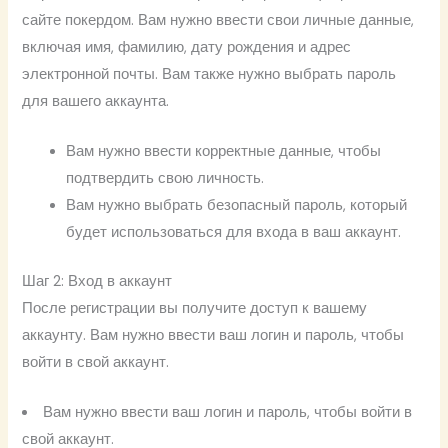
сайте покердом. Вам нужно ввести свои личные данные,
включая имя, фамилию, дату рождения и адрес
электронной почты. Вам также нужно выбрать пароль
для вашего аккаунта.
Вам нужно ввести корректные данные, чтобы
подтвердить свою личность.
Вам нужно выбрать безопасный пароль, который
будет использоваться для входа в ваш аккаунт.
Шаг 2: Вход в аккаунт
После регистрации вы получите доступ к вашему
аккаунту. Вам нужно ввести ваш логин и пароль, чтобы
войти в свой аккаунт.
Вам нужно ввести ваш логин и пароль, чтобы войти в
свой аккаунт.