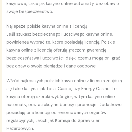
kasynowe, takie jak kasyno online automaty, bez obaw o
swoje bezpieczeństwo.
Najlepsze polskie kasyna online z licencją
Jeśli szukasz bezpiecznego i uczciwego kasyna online,
powinieneś wybrać te, które posiadają licencję. Polskie
kasyna online z licencją oferują graczom gwarancję
bezpieczeństwa i uczciwości, dzięki czemu mogą oni grać
bez obaw o swoje pieniądze i dane osobowe.
Wśród najlepszych polskich kasyn online z licencją znajdują
się takie kasyna, jak Total Casino, czy Energy Casino. Te
kasyna oferują szeroki wybór gier, w tym kasyno online
automaty, oraz atrakcyjne bonusy i promocje. Dodatkowo,
posiadają one licencję od renomowanych organów
regulacyjnych, takich jak Komisja do Spraw Gier
Hazardowych.