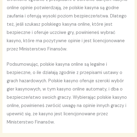
online opinie potwierdzają, że polskie kasyna są godne
zaufania i oferują wysoki poziom bezpieczeństwa. Dlatego
też, jeśli szukasz polskiego kasyna online, które jest
bezpieczne i oferuje uczciwe gry, powinieneś wybrać
kasyno, które ma pozytywne opinie i jest licencjonowane
przez Ministerstwo Finansów.
Podsumowując, polskie kasyna online są legalne i
bezpieczne, o ile działają zgodnie z przepisami ustawy o
grach hazardowych. Polskie kasyno oferuje szeroki wybór
gier kasynowych, w tym kasyno online automaty, i dba o
bezpieczeństwo swoich graczy. Wybierając polskie kasyno
online, powinieneś zwrócić uwagę na opinie innych graczy i
upewnić się, że kasyno jest licencjonowane przez
Ministerstwo Finansów.