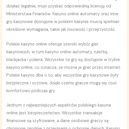
działać legalnie, musi uzyskać odpowiednią licencję od
Ministerstwa Finansów. Kasyno online automaty oraz inne
gry kasynowe dostępne w polskim kasynie muszą spełniać
określone wymagania, takie jak losowość i przejrzystość.
Polskie kasyno online oferuje szeroki wybór gier
kasynowych, w tym kasyno online automaty, ruletkę,
blackjacka i pokera. Wszystkie te gry są dostępne w trybie
kasyno online, co oznacza, że można je grać przez internet.
Polskie kasyno dba o to, aby wszystkie gry kasynowe były
bezpieczne i uczciwe, dzięki czemu gracze mogą się czuć
komfortowo podczas gry.
Jednym z najważniejszych aspektów polskiego kasyna
online jest bezpieczeństwo. Wszystkie transakcje
finansowe są szyfrowane, a dane osobowe graczy są
chronione zgodnie z przepisami o ochronie danych. Kasyno