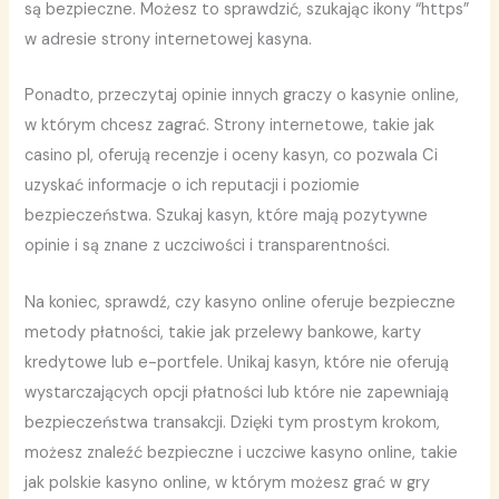
są bezpieczne. Możesz to sprawdzić, szukając ikony “https”
w adresie strony internetowej kasyna.
Ponadto, przeczytaj opinie innych graczy o kasynie online,
w którym chcesz zagrać. Strony internetowe, takie jak
casino pl, oferują recenzje i oceny kasyn, co pozwala Ci
uzyskać informacje o ich reputacji i poziomie
bezpieczeństwa. Szukaj kasyn, które mają pozytywne
opinie i są znane z uczciwości i transparentności.
Na koniec, sprawdź, czy kasyno online oferuje bezpieczne
metody płatności, takie jak przelewy bankowe, karty
kredytowe lub e-portfele. Unikaj kasyn, które nie oferują
wystarczających opcji płatności lub które nie zapewniają
bezpieczeństwa transakcji. Dzięki tym prostym krokom,
możesz znaleźć bezpieczne i uczciwe kasyno online, takie
jak polskie kasyno online, w którym możesz grać w gry