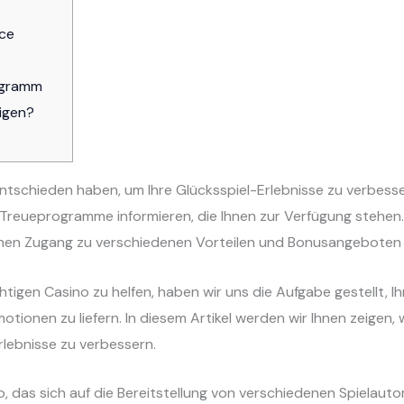
ce
ogramm
igen?
ntschieden haben, um Ihre Glücksspiel-Erlebnisse zu verbessern
reueprogramme informieren, die Ihnen zur Verfügung stehen. E
en Zugang zu verschiedenen Vorteilen und Bonusangeboten 
tigen Casino zu helfen, haben wir uns die Aufgabe gestellt, I
tionen zu liefern. In diesem Artikel werden wir Ihnen zeigen
rlebnisse zu verbessern.
, das sich auf die Bereitstellung von verschiedenen Spielauto