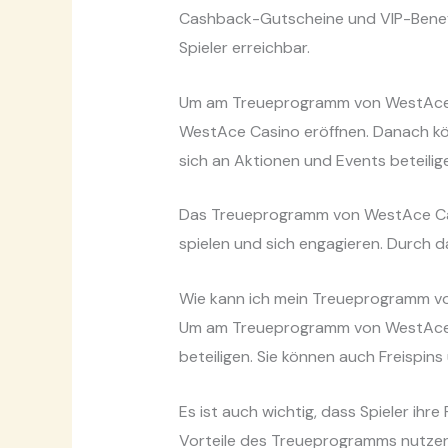
Cashback-Gutscheine und VIP-Benefits
Spieler erreichbar.
Um am Treueprogramm von WestAc
WestAce Casino eröffnen. Danach kö
sich an Aktionen und Events beteilig
Das Treueprogramm von WestAce Casin
spielen und sich engagieren. Durch 
Wie kann ich mein Treueprogramm v
Um am Treueprogramm von WestAce Ca
beteiligen. Sie können auch Freispi
Es ist auch wichtig, dass Spieler ihre
Vorteile des Treueprogramms nutzen 