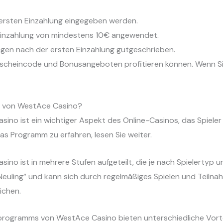
ersten Einzahlung eingegeben werden.
 Einzahlung von mindestens 10€ angewendet.
agen nach der ersten Einzahlung gutgeschrieben.
tscheincode und Bonusangeboten profitieren können. Wenn Si
m von WestAce Casino?
o ist ein wichtiger Aspekt des Online-Casinos, das Spieler 
s Programm zu erfahren, lesen Sie weiter.
o ist in mehrere Stufen aufgeteilt, die je nach Spielertyp u
“Neuling” und kann sich durch regelmäßiges Spielen und Teiln
ichen.
rogramms von WestAce Casino bieten unterschiedliche Vorteile