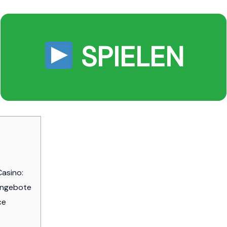
SPIELEN
asino:
angebote
ce