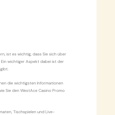
, ist es wichtig, dass Sie sich über
in wichtiger Aspekt dabei ist der
gibt.
hnen die wichtigsten Informationen
, wie Sie den WestAce Casino Promo
maten, Tischspielen und Live-