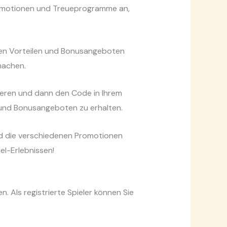
Promotionen und Treueprogramme an,
nen Vorteilen und Bonusangeboten
machen.
eren und dann den Code in Ihrem
 und Bonusangeboten zu erhalten.
nd die verschiedenen Promotionen
el-Erlebnissen!
. Als registrierte Spieler können Sie