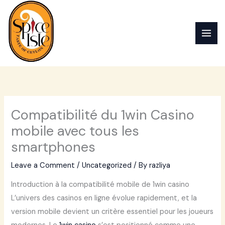
Skip
to
content
Compatibilité du 1win Casino
mobile avec tous les
smartphones
Leave a Comment
/
Uncategorized
/ By
razliya
Introduction à la compatibilité mobile de 1win casino
L’univers des casinos en ligne évolue rapidement, et la
version mobile devient un critère essentiel pour les joueurs