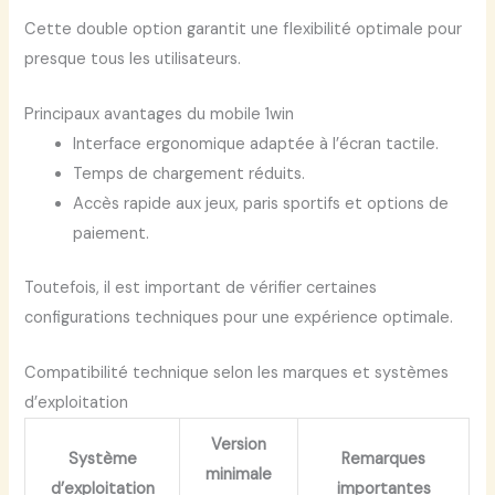
Cette double option garantit une flexibilité optimale pour
presque tous les utilisateurs.
Principaux avantages du mobile 1win
Interface ergonomique adaptée à l’écran tactile.
Temps de chargement réduits.
Accès rapide aux jeux, paris sportifs et options de
paiement.
Toutefois, il est important de vérifier certaines
configurations techniques pour une expérience optimale.
Compatibilité technique selon les marques et systèmes
d’exploitation
Version
Système
Remarques
minimale
d’exploitation
importantes