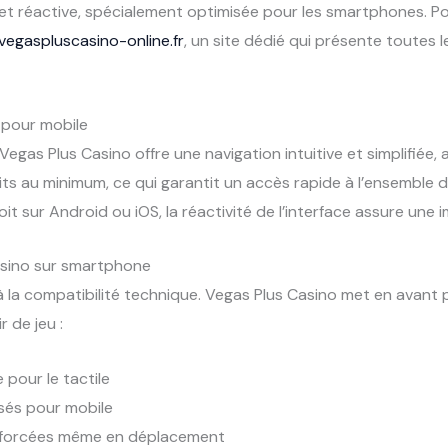
et réactive, spécialement optimisée pour les smartphones. Po
/vegaspluscasino-online.fr
, un site dédié qui présente toutes 
 pour mobile
Vegas Plus Casino offre une navigation intuitive et simplifiée,
s au minimum, ce qui garantit un accès rapide à l’ensemble d
it sur Android ou iOS, la réactivité de l’interface assure une 
asino sur smartphone
à la compatibilité technique. Vegas Plus Casino met en avant p
 de jeu :
pour le tactile
isés pour mobile
renforcées même en déplacement