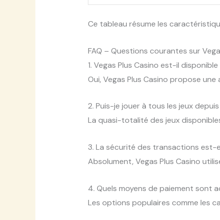
Ce tableau résume les caractéristiqu
FAQ – Questions courantes sur Vega
1. Vegas Plus Casino est-il disponibl
Oui, Vegas Plus Casino propose une 
2. Puis-je jouer à tous les jeux dep
La quasi-totalité des jeux disponible
3. La sécurité des transactions est-e
Absolument, Vegas Plus Casino utilis
4. Quels moyens de paiement sont a
Les options populaires comme les car