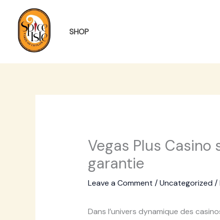
Skip
to
SHOP
content
Vegas Plus Casino s
garantie
Leave a Comment
/
Uncategorized
/
Dans l’univers dynamique des casinos 