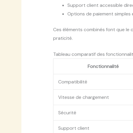
Support client accessible dire
Options de paiement simples 
Ces éléments combinés font que le 
praticité.
Tableau comparatif des fonctionnali
Fonctionnalité
Compatibilité
Vitesse de chargement
Sécurité
Support client