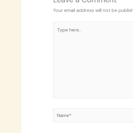
Your email address will not be publis
Type
here..
Name*