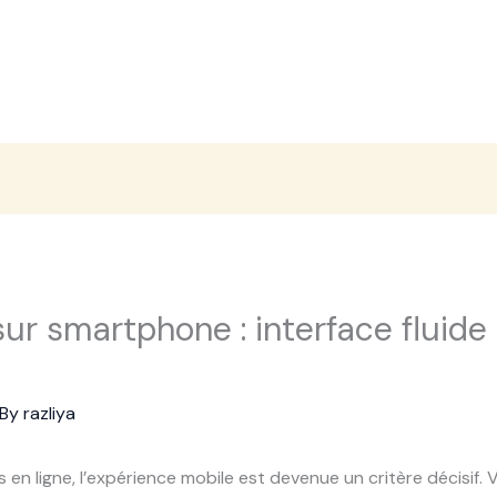
ur smartphone : interface fluide 
 By
razliya
en ligne, l’expérience mobile est devenue un critère décisif. 